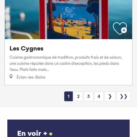
Les Cygnes
Cuisine gastronomique de tradition, produits frais et de saison,
une cuisine réputée dans un cadre d'exception, les pieds dans
l'eau. Plats faits mais...
Évian-les-Bains
1
2
3
4
❯
❯❯
En voir +