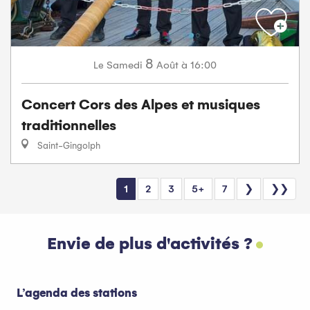
8
Samedi
Août
à 16:00
Le
Concert Cors des Alpes et musiques
traditionnelles
Saint-Gingolph
1
2
3
5+
7
❯
❯❯
Envie de plus d'activités ?
L’agenda des stations