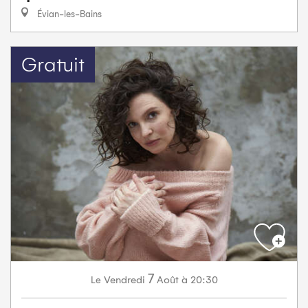
Évian-les-Bains
Gratuit
7
Vendredi
Août
à 20:30
Le