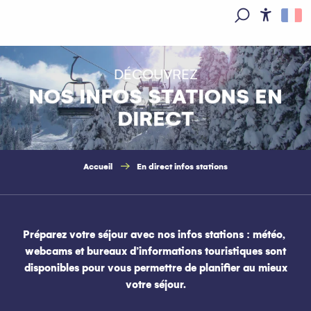
Aller
au
Access
Recherche
contenu
principal
DÉCOUVREZ
NOS INFOS STATIONS EN
DIRECT
Accueil
En direct infos stations
Préparez votre séjour avec nos infos stations : météo,
webcams et bureaux d’informations touristiques sont
disponibles pour vous permettre de planifier au mieux
votre séjour.