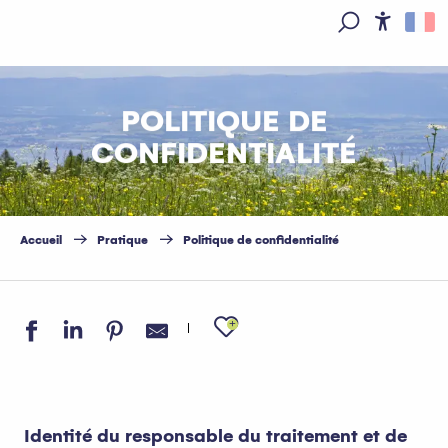
Aller
au
Access
Recherche
contenu
principal
POLITIQUE DE
CONFIDENTIALITÉ
Accueil
Pratique
Politique de confidentialité
Ajouter aux favo
Identité du responsable du traitement et de