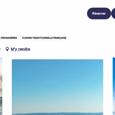
Réserver
S FROMAGÈRES
CUISINE TRADITIONNELLE FRANÇAISE
r
M'y rendre