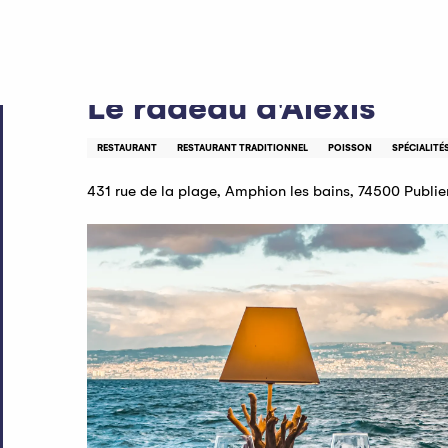
Aller
Accueil
Le radeau d'Alexis
au
contenu
principal
Le radeau d'Alexis
RESTAURANT
RESTAURANT TRADITIONNEL
POISSON
SPÉCIALITÉ
431 rue de la plage, Amphion les bains, 74500 Publie