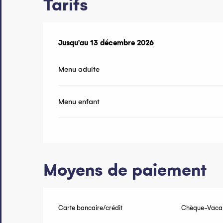
Tarifs
Du
Jusqu'au
14 mars 2026
13 décembre 2026
au
13 décembre 2026
Menu adulte
Menu enfant
Moyens de paiement
Carte bancaire/crédit
Chèque-Vacan