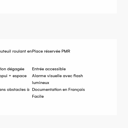
uteuil roulant en
Place réservée PMR
tion dégagée
Entrée accessible
ppui + espace
Alarme visuelle avec flash
lumineux
ns obstacles à
Documentation en Français
Facile