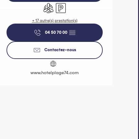
Air conditionné
Parking
+ 17 autre(s) prestation(s)
04 50 70 00
▒▒
Contactez-nous
www.hotelplage74.com