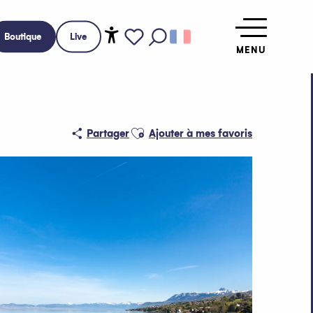
Boutique
Live
MENU
Accessibilité
Recherche
Voir les favoris
Ajouter aux favoris
Partager
Ajouter à mes favoris