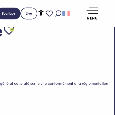
Boutique
Live
MENU
Accessibilité
Recherche
Voir les favoris
e
Ajouter aux f
é général constaté sur le site conformément à la réglementation