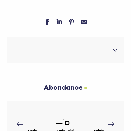
1
Abondance
Abondance
2
Bernex
3
La Chapelle d'Abondance
4
Publier
°
--
C
5
Saint-Gingolph
Matin
Après-midi
Soirée