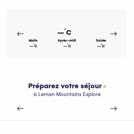
°
--
C
Matin
Après-midi
Soirée
°
°
°
--
C
--
C
--
C
Préparez votre séjour
Les forfaits
à Leman Mountains Explore
Lire la suite