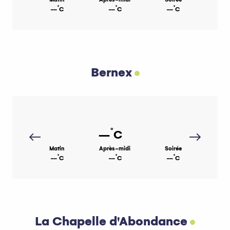
°
°
°
--
C
--
C
--
C
6
Thollon-les-Mémises
Bernex
°
--
C
Matin
Après-midi
Soirée
°
°
°
--
C
--
C
--
C
La Chapelle d'Abondance