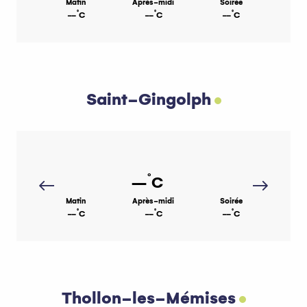
Matin
Après-midi
Soirée
°
°
°
--
C
--
C
--
C
Saint-Gingolph
°
--
C
Matin
Après-midi
Soirée
°
°
°
--
C
--
C
--
C
Thollon-les-Mémises