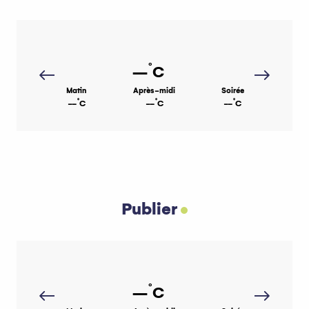
°
--
C
Matin
Après-midi
Soirée
°
°
°
--
C
--
C
--
C
Publier
°
--
C