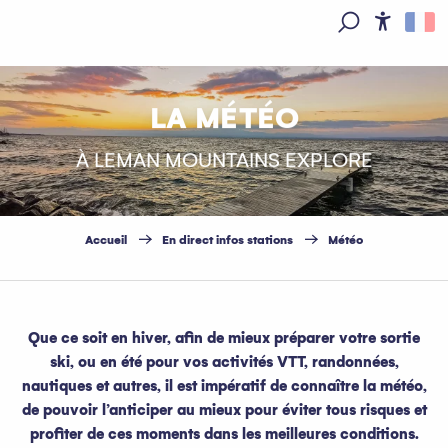
Aller
au
Access
Recherche
contenu
principal
LA MÉTÉO
À LEMAN MOUNTAINS EXPLORE
Accueil
En direct infos stations
Météo
Que ce soit en hiver, afin de mieux préparer votre sortie
ski, ou en été pour vos activités VTT, randonnées,
nautiques et autres, il est impératif de connaître la météo,
de pouvoir l’anticiper au mieux pour éviter tous risques et
profiter de ces moments dans les meilleures conditions.