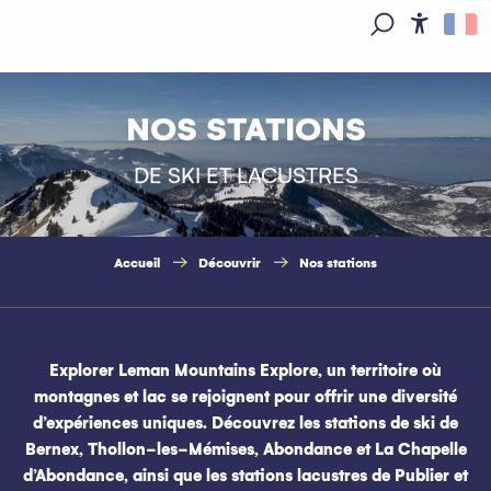
Aller
au
Access
Recherche
contenu
principal
NOS STATIONS
DE SKI ET LACUSTRES
Accueil
Découvrir
Nos stations
Explorer Leman Mountains Explore, un territoire où
montagnes et lac se rejoignent pour offrir une diversité
d’expériences uniques. Découvrez les stations de ski de
Bernex, Thollon-les-Mémises, Abondance et La Chapelle
d’Abondance, ainsi que les stations lacustres de Publier et