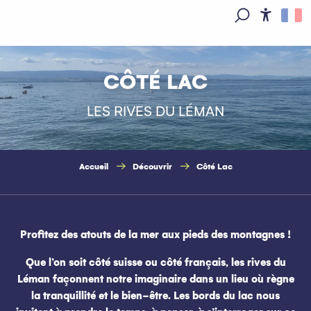
Aller
au
Access
Recherche
contenu
principal
CÔTÉ LAC
LES RIVES DU LÉMAN
Accueil
Découvrir
Côté Lac
Profitez des atouts de la mer aux pieds des montagnes !
Que l’on soit côté suisse ou côté français, les rives du
Léman façonnent notre imaginaire dans un lieu où règne
la tranquillité et le bien-être. Les bords du lac nous