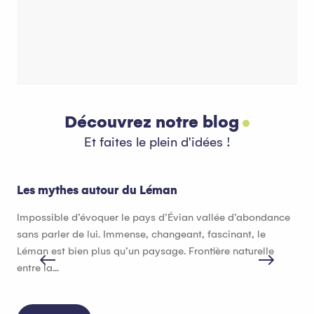
Côté Montagne
C
Découvrez notre blog
Et faites le plein d'idées !
Les mythes autour du Léman
Que
Impossible d’évoquer le pays d’Évian vallée d’abondance
Qua
sans parler de lui. Immense, changeant, fascinant, le
val
Léman est bien plus qu’un paysage. Frontière naturelle
ter
entre la...
gou