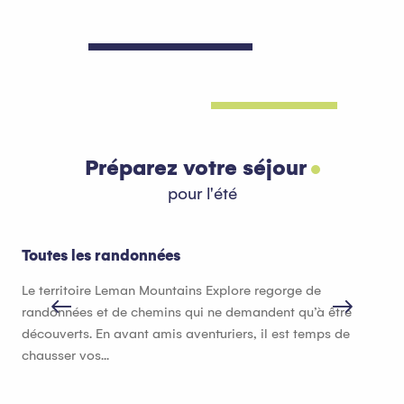
Préparez votre séjour
pour l'été
Toutes les randonnées
Hé
Le territoire Leman Mountains Explore regorge de
Que
randonnées et de chemins qui ne demandent qu’à être
héb
découverts. En avant amis aventuriers, il est temps de
bon
chausser vos...