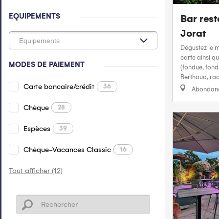
EQUIPEMENTS
Bar res
Jorat
Dégustez le m
carte ainsi q
MODES DE PAIEMENT
(fondue, fondu
Berthoud, racle
Carte bancaire/crédit
36
Abondan
Chèque
28
Espèces
39
Chèque-Vacances Classic
16
Tout afficher (12)