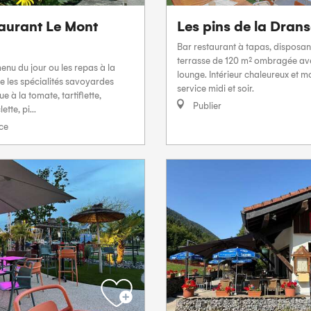
taurant Le Mont
Les pins de la Dran
Bar restaurant à tapas, disposan
terrasse de 120 m² ombragée av
enu du jour ou les repas à la
lounge. Intérieur chaleureux et 
ue les spécialités savoyardes
service midi et soir.
e à la tomate, tartiflette,
Publier
tte, pi...
ce