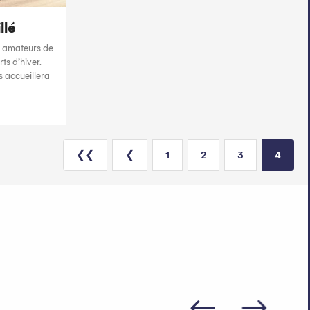
llé
s amateurs de
s d’hiver.
s accueillera
❮❮
❮
1
2
3
4
bondance