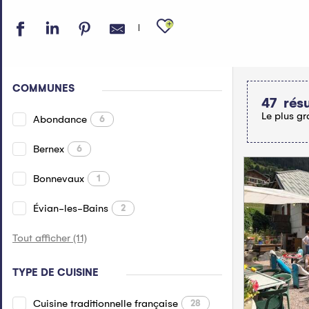
Ajouter aux fav
COMMUNES
47
résu
Le plus gr
Abondance
6
Bernex
6
Bonnevaux
1
Évian-les-Bains
2
Tout afficher (11)
TYPE DE CUISINE
Cuisine traditionnelle française
28