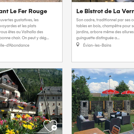
ant Le Fer Rouge
Le Bistrot de La Ver
uvertes gustatives, les
Son cadre, traditionnel par ses c
avoyardes et les plats
tables en bois, champêtre pour sa
vous êtes au Valhalla des
jardins, arbore même des allures
onne chair. On peut y dég...
guinguette distinguée a...
lle-d'Abondance
Évian-les-Bains