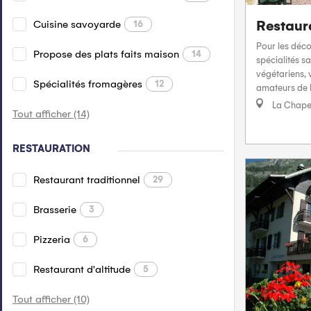
Restaur
Cuisine savoyarde
16
Pour les déco
Propose des plats faits maison
14
spécialités s
végétariens, 
Spécialités fromagères
12
amateurs de b
La Chape
Tout afficher (14)
RESTAURATION
Restaurant traditionnel
29
Brasserie
3
Pizzeria
6
Restaurant d'altitude
5
Tout afficher (10)