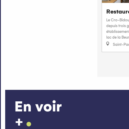
Restaur
Le Cro-Bidou,
depuis trois g
établissement
lac de la Beun
Saint-Pa
En voir
+