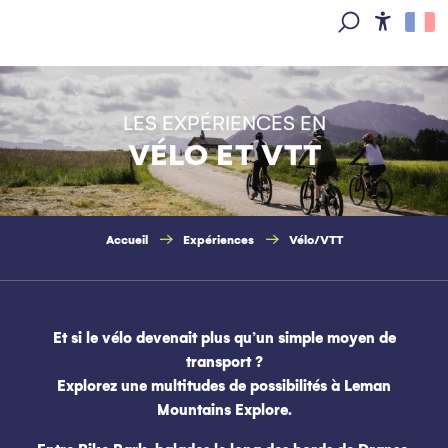
Aller
au
Access
Recherche
contenu
principal
LES EXPÉRIENCES EN
VÉLO ET VTT
Accueil
Expériences
Vélo/VTT
Et si le vélo devenait plus qu’un simple moyen de
transport ?
Explorez une multitudes de possibilités à Leman
Mountains Explore.