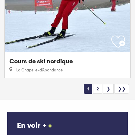
Cours de ski nordique
La Chapelle-d'Abondance
1
2
❯
❯❯
En voir +