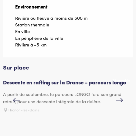
Environnement
Environnement
Rivière ou fleuve à moins de 300 m
Station thermale
En ville
En périphérie de la ville
Rivière à -5 km
Sur place
Réservable
Descente en rafting sur la Dranse - parcours longo
H
A partir de septembre, le parcours LONGO fera son grand
V
retour, pour une descente intégrale de la rivière.
?
p
Thonon-les-Bains