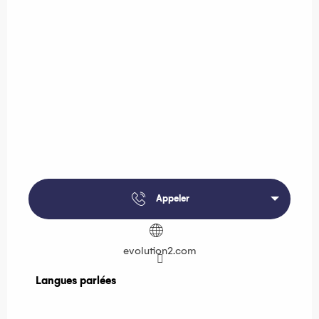
Appeler
evolution2.com
Langues parlées
Langues parlées