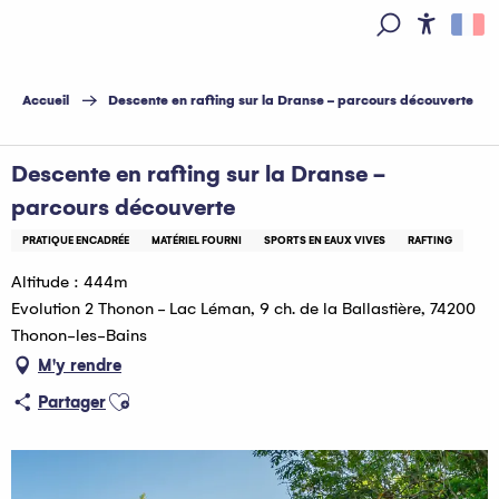
Aller
au
Access
Recherche
contenu
principal
Accueil
Descente en rafting sur la Dranse - parcours découverte
Descente en rafting sur la Dranse -
parcours découverte
PRATIQUE ENCADRÉE
MATÉRIEL FOURNI
SPORTS EN EAUX VIVES
RAFTING
Altitude : 444m
Evolution 2 Thonon - Lac Léman, 9 ch. de la Ballastière, 74200
Thonon-les-Bains
M'y rendre
Ajouter aux favoris
Partager