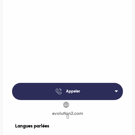
Appeler
evolution2.com
Langues parlées
Langues parlées