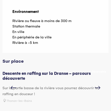
Environnement
Environnement
Rivière ou fleuve à moins de 300 m
Station thermale
En ville
En périphérie de la ville
Rivière à -5 km
Sur place
Réservable
Descente en rafting sur la Dranse - parcours
D
découverte
P
Sur la partie basse de la rivière vous pourrez découvrir le
b
rafting en douceur !
Thonon-les-Bains