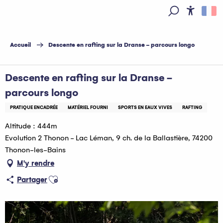
Aller
au
Access
Recherche
contenu
principal
Accueil
Descente en rafting sur la Dranse - parcours longo
Descente en rafting sur la Dranse -
parcours longo
PRATIQUE ENCADRÉE
MATÉRIEL FOURNI
SPORTS EN EAUX VIVES
RAFTING
Altitude : 444m
Evolution 2 Thonon - Lac Léman, 9 ch. de la Ballastière, 74200
Thonon-les-Bains
M'y rendre
Ajouter aux favoris
Partager