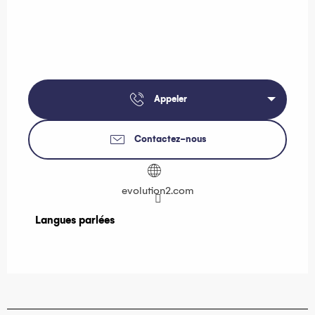
Appeler
Contactez-nous
evolution2.com
Langues parlées
Langues parlées