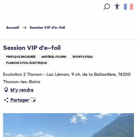
Aller
au
Access
Recherche
contenu
principal
Accueil
Session VIP d'e-foil
Session VIP d'e-foil
PRATIQUE ENCADRÉE
MATÉRIEL FOURNI
SPORTS D'EAU
PLANCHE À FOIL ÉLECTRIQUE
Evolution 2 Thonon - Lac Léman, 9 ch. de la Ballastière, 74200
Thonon-les-Bains
M'y rendre
Ajouter aux favoris
Partager