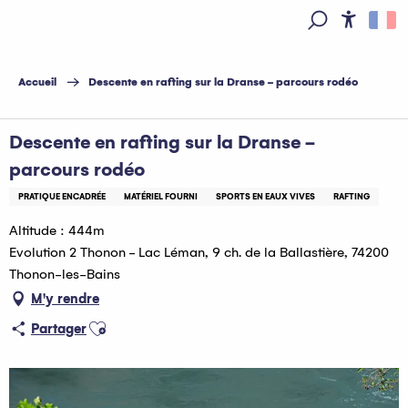
Aller
au
Access
Recherche
contenu
principal
Accueil
Descente en rafting sur la Dranse - parcours rodéo
Descente en rafting sur la Dranse -
parcours rodéo
PRATIQUE ENCADRÉE
MATÉRIEL FOURNI
SPORTS EN EAUX VIVES
RAFTING
Altitude : 444m
Evolution 2 Thonon - Lac Léman, 9 ch. de la Ballastière, 74200
Thonon-les-Bains
M'y rendre
Ajouter aux favoris
Partager