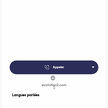
Appeler
evolution2.com
Langues parlées
Langues parlées