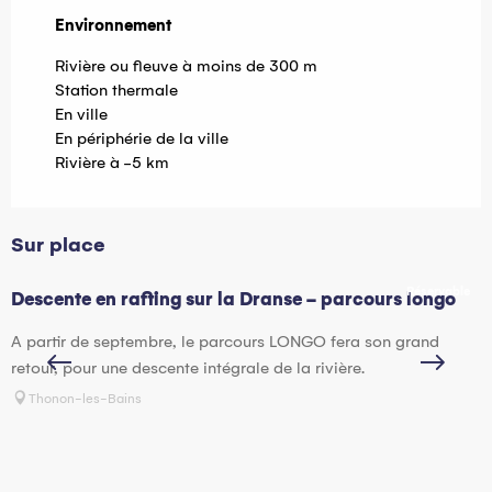
Environnement
Environnement
Rivière ou fleuve à moins de 300 m
Station thermale
En ville
En périphérie de la ville
Rivière à -5 km
Sur place
Réservable
Descente en rafting sur la Dranse - parcours longo
H
A partir de septembre, le parcours LONGO fera son grand
V
retour, pour une descente intégrale de la rivière.
?
p
Thonon-les-Bains