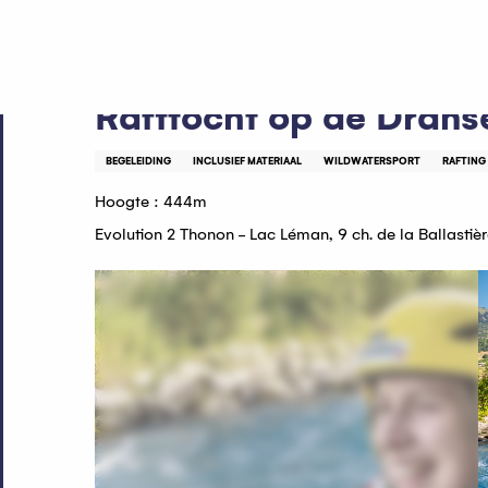
Aller
Home
Rafttocht op de Dranse – kennismakingsroute
au
contenu
principal
Rafttocht op de Drans
BEGELEIDING
INCLUSIEF MATERIAAL
WILDWATERSPORT
RAFTING
Hoogte : 444m
Evolution 2 Thonon - Lac Léman, 9 ch. de la Ballasti