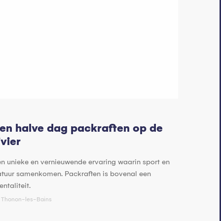
en halve dag packraften op de
ivier
en unieke en vernieuwende ervaring waarin sport en
atuur samenkomen. Packraften is bovenal een
ntaliteit.
Thonon-les-Bains