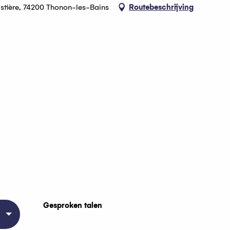
astière, 74200 Thonon-les-Bains
Routebeschrijving
Gesproken talen
Gesproken talen