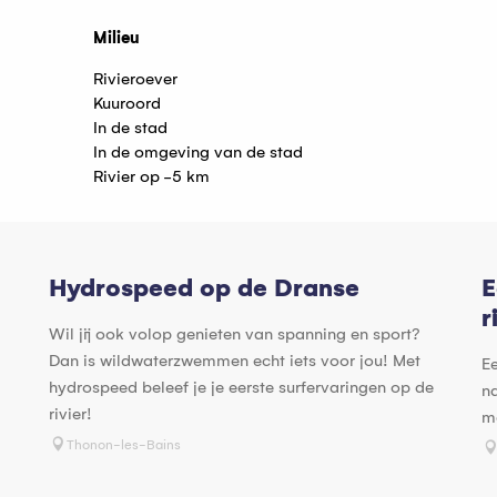
Milieu
Milieu
Rivieroever
Kuuroord
In de stad
In de omgeving van de stad
Rivier op -5 km
Hydrospeed op de Dranse
E
r
Wil jij ook volop genieten van spanning en sport?
Dan is wildwaterzwemmen echt iets voor jou! Met
E
hydrospeed beleef je je eerste surfervaringen op de
n
rivier!
me
Thonon-les-Bains