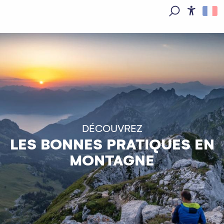
Aller
au
Access
Recherche
contenu
principal
DÉCOUVREZ
LES BONNES PRATIQUES EN
MONTAGNE