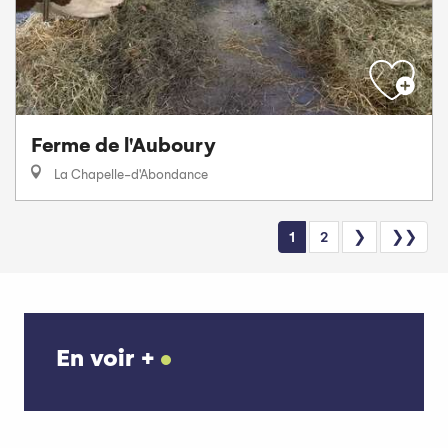
Ferme de l'Auboury
La Chapelle-d'Abondance
1
2
❯
❯❯
En voir +