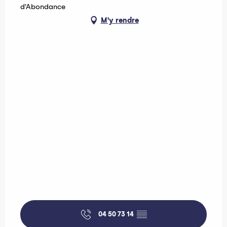
d'Abondance
M'y rendre
04 50 73 14
▒▒