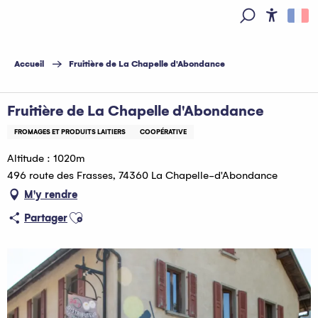
Aller
au
Access
Recherche
contenu
principal
Accueil
Fruitière de La Chapelle d'Abondance
Fruitière de La Chapelle d'Abondance
FROMAGES ET PRODUITS LAITIERS
COOPÉRATIVE
Altitude : 1020m
496 route des Frasses, 74360 La Chapelle-d'Abondance
M'y rendre
Ajouter aux favoris
Partager