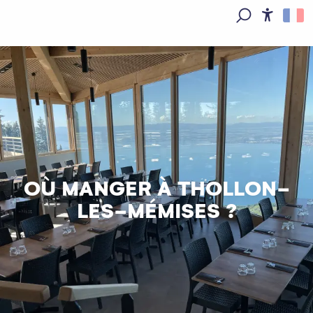
Aller
au
Access
Recherche
contenu
principal
OÙ MANGER À THOLLON-
LES-MÉMISES ?