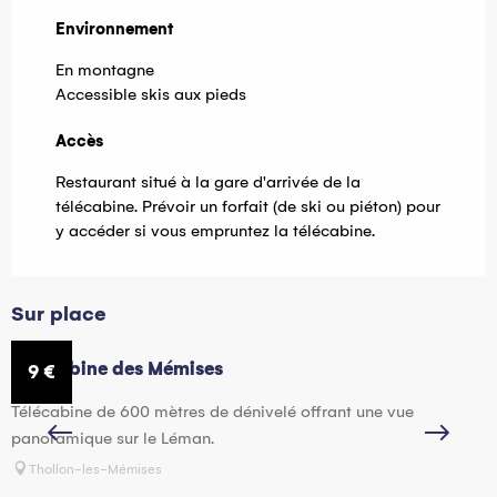
Environnement
Environnement
En montagne
Accessible skis aux pieds
Accès
Accès
Restaurant situé à la gare d'arrivée de la
télécabine. Prévoir un forfait (de ski ou piéton) pour
y accéder si vous empruntez la télécabine.
Sur place
Télécabine des Mémises
C
9
€
Télécabine de 600 mètres de dénivelé offrant une vue
P
panoramique sur le Léman.
l
d
Thollon-les-Mémises