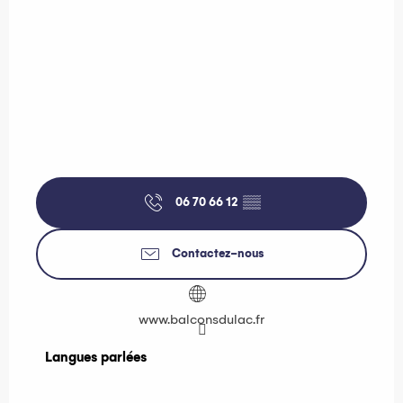
06 70 66 12
▒▒
Contactez-nous
www.balconsdulac.fr
Langues parlées
Langues parlées