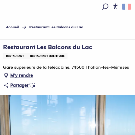
Aller
au
Access
Recherche
contenu
principal
Accueil
Restaurant Les Balcons du Lac
Restaurant Les Balcons du Lac
RESTAURANT
RESTAURANT D'ALTITUDE
Gare supérieure de la télécabine, 74500 Thollon-les-Mémises
M'y rendre
Ajouter aux favoris
Partager