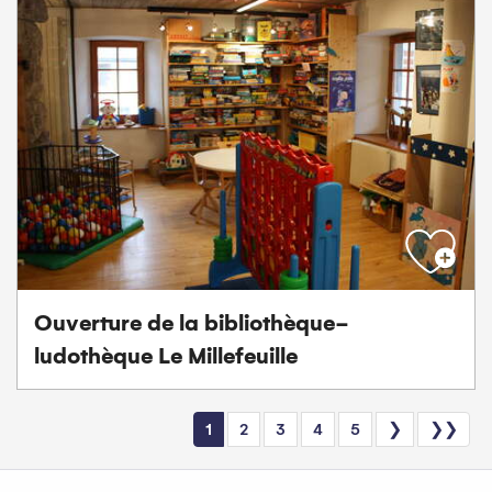
Ouverture de la bibliothèque-
ludothèque Le Millefeuille
1
2
3
4
5
❯
❯❯