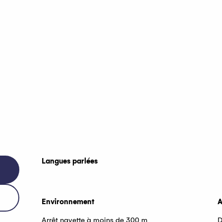
Langues parlées
Langues parlées
Environnement
Environnement
A
A
Arrêt navette à moins de 300 m
D