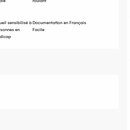
ale
roulant
eil sensibilisé à
Documentation en Français
rsonnes en
Facile
ndicap