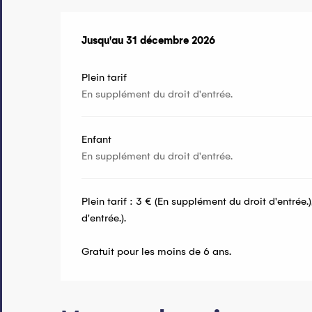
Du
Jusqu'au
22 décembre 2025
31 décembre 2026
au
31 décembre 2026
Plein tarif
En supplément du droit d'entrée.
Enfant
En supplément du droit d'entrée.
Plein tarif : 3 € (En supplément du droit d'entrée.
d'entrée.).
Gratuit pour les moins de 6 ans.