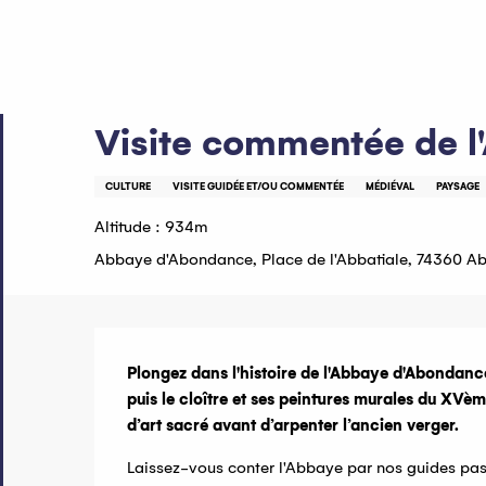
Aller
Accueil
Visite commentée de l'Abbaye d'Abondance
au
contenu
principal
6 juillet > 28 août / 19 octobre > 30 octobre
Visite commentée de 
CULTURE
VISITE GUIDÉE ET/OU COMMENTÉE
MÉDIÉVAL
PAYSAGE
Altitude : 934m
Abbaye d'Abondance, Place de l'Abbatiale, 74360 
Description
Plongez dans l'histoire de l'Abbaye d'Abondance
puis le cloître et ses peintures murales du XVèm
d’art sacré avant d’arpenter l’ancien verger.
Laissez-vous conter l'Abbaye par nos guides pas