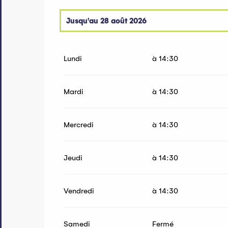
Jusqu'au
28 août 2026
Du
8 avril 2026
au
29 avril 2026
Lundi
à 14:30
Du
19 octobre 2026
au
30 octobre 2026
Mardi
à 14:30
Mercredi
à 14:30
Jeudi
à 14:30
Vendredi
à 14:30
Samedi
Fermé