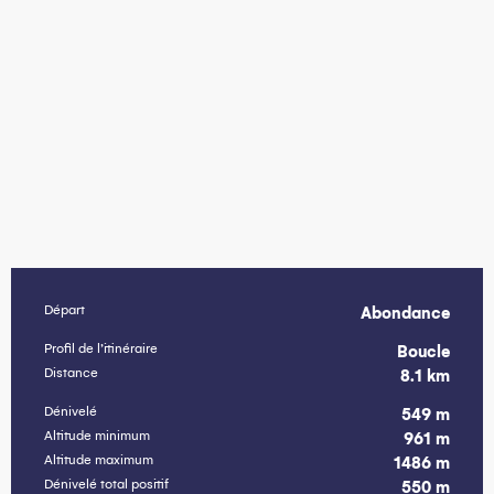
Départ
Abondance
Informations pratiques
Profil de l’itinéraire
Boucle
Distance
8.1 km
Dénivelé
549 m
Altitude minimum
961 m
Altitude maximum
1486 m
Dénivelé total positif
550 m