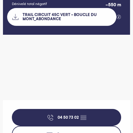
Dénivelé total négatif
-550 m
Documentation
TRAIL CIRCUIT 45C VERT - BOUCLE DU
SECTIO
MONT_ABONDANCE
549 m de Dénivelé
Dénivelé
Ouverture et coordonnées
04 50 73 02
▒▒