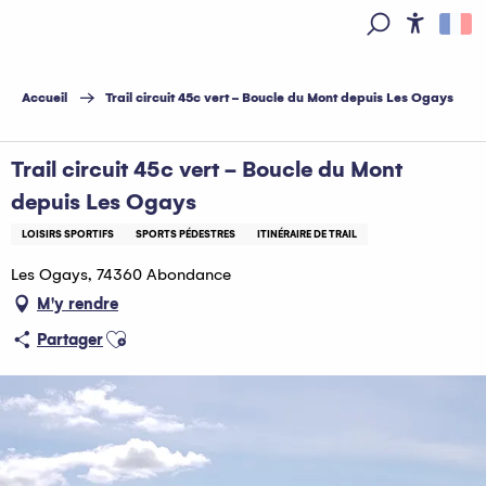
Aller
au
Access
Recherche
contenu
principal
Accueil
Trail circuit 45c vert - Boucle du Mont depuis Les Ogays
Trail circuit 45c vert - Boucle du Mont
depuis Les Ogays
LOISIRS SPORTIFS
SPORTS PÉDESTRES
ITINÉRAIRE DE TRAIL
Les Ogays, 74360 Abondance
M'y rendre
Ajouter aux favoris
Partager