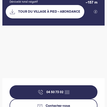
Dénivelé total négatif
-157 m
Documentation
SECTIO
TOUR DU VILLAGE À PIED - ABONDANCE
157 m de Dénivelé
Dénivelé
Ouverture et coordonnées
04 50 73 02
▒▒
Contactez-nous