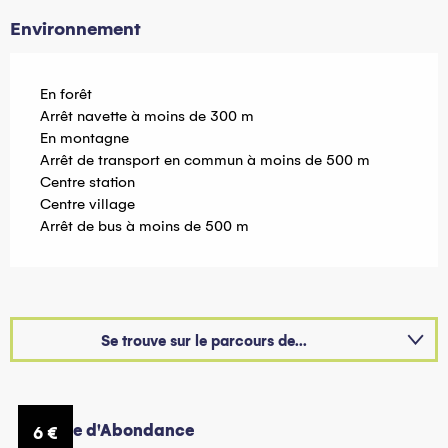
Environnement
En forêt
Arrêt navette à moins de 300 m
En montagne
Arrêt de transport en commun à moins de 500 m
Centre station
Centre village
Arrêt de bus à moins de 500 m
Se trouve sur le parcours de...
Sur place
Abbaye d'Abondance
M
6
€