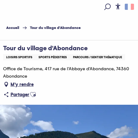
Aller
au
Access
Recherche
contenu
principal
Accueil
Tour du village d'Abondance
Tour du village d'Abondance
LOISIRS SPORTIFS
SPORTS PÉDESTRES
PARCOURS / SENTIER THÉMATIQUE
Office de Tourisme, 417 rue de l'Abbaye d'Abondance, 74360
Abondance
M'y rendre
Ajouter aux favoris
Partager