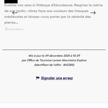
Éveillez vos sens à l’Abbaye d’Abondance. Respirez le calme
Re
de son jardin, vibrez face aux couleurs des fresques
bo
médiévales et laissez-vous porter par la sérénité des
sa
pierres....
Abondance
Mis à jour le 09 décembre 2024 à 10:39
par Office de Tourisme Leman Mountains Explore
(Identifiant de l'offre :
843385
)
Signaler une erreur