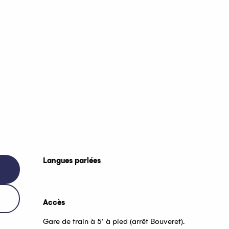
Langues parlées
Langues parlées
Accès
Accès
Gare de train à 5’ à pied (arrêt Bouveret).