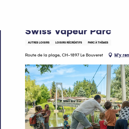
Aller
Accueil
Swiss Vapeur Parc
au
contenu
principal
Swiss Vapeur Parc
AUTRES LOISIRS
LOISIRS RÉCRÉATIFS
PARC À THÈMES
Route de la plage, CH-1897 Le Bouveret
M'y re