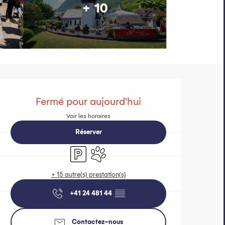
+ 10
Ouverture et 
Fermé pour aujourd'hui
Voir les horaires
Réserver
Parking
Animaux acceptés
+ 15 autre(s) prestation(s)
+41 24 481 44
▒▒
Contactez-nous