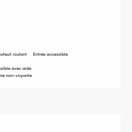
uteuil roulant
Entrée accessible
ssible avec aide
nne non-voyante