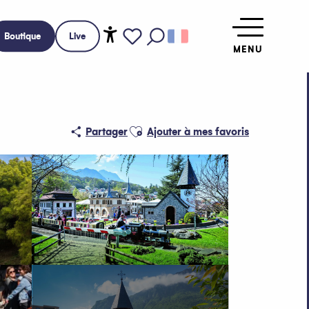
Boutique
Live
MENU
Accessibilité
Recherche
Voir les favoris
Ajouter aux favoris
Partager
Ajouter à mes favoris