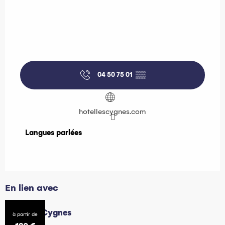
04 50 75 01
▒▒
hotellescygnes.com
Langues parlées
Langues parlées
En lien avec
Hôtel les Cygnes
à partir de