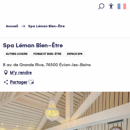
Aller
au
Access
Recherche
contenu
principal
Accueil
Spa Léman Bien-Être
Spa Léman Bien-Être
AUTRES LOISIRS
FORME ET BIEN-ÊTRE
ESPACE SPA
8 av. de Grande Rive, 74500 Évian-les-Bains
M'y rendre
Ajouter aux favoris
Partager