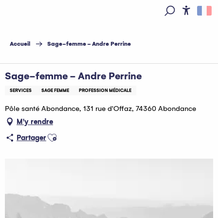
Aller
au
Access
Recherche
contenu
principal
Accueil
Sage-femme - Andre Perrine
Sage-femme - Andre Perrine
SERVICES
SAGE FEMME
PROFESSION MÉDICALE
Pôle santé Abondance, 131 rue d'Offaz, 74360 Abondance
M'y rendre
Ajouter aux favoris
Partager