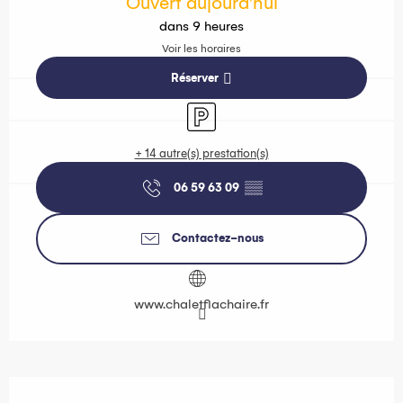
Ouvert aujourd'hui
dans 9 heures
Voir les horaires
Réserver
Parking
+ 14 autre(s) prestation(s)
06 59 63 09
▒▒
Contactez-nous
www.chaletflachaire.fr
Description