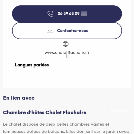
06 59 63 09
▒▒
Contactez-nous
www.chaletflachaire.fr
Langues parlées
Langues parlées
En lien avec
Réservable
Chambre d'hôtes Chalet Flachaire
Le chalet dispose de deux belles chambres vastes et
lumineuses dotées de balcons. Elles donnent sur le jardin avec