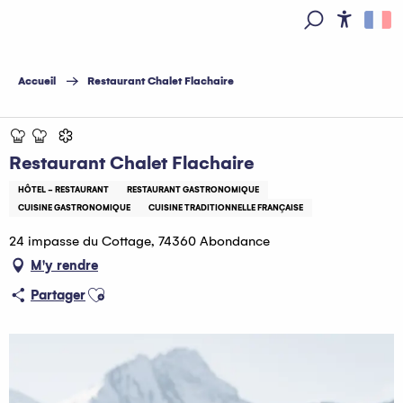
Aller
au
Access
Recherche
contenu
principal
Accueil
Restaurant Chalet Flachaire
Restaurant Chalet Flachaire
HÔTEL - RESTAURANT
RESTAURANT GASTRONOMIQUE
CUISINE GASTRONOMIQUE
CUISINE TRADITIONNELLE FRANÇAISE
24 impasse du Cottage, 74360 Abondance
M'y rendre
Ajouter aux favoris
Partager