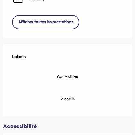
Afficher toutes les prestations
Offres de prestations
Labels
Labels
Gault Millau
Michelin
Accessibilité