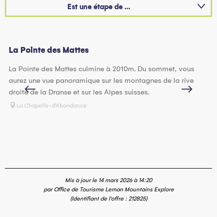
Est une étape de ...
Est situé(e) dans...
Est accessible/desservi(e) par...
La Pointe des Mattes
Le
La Pointe des Mattes culmine à 2010m. Du sommet, vous
Ce
aurez une vue panoramique sur les montagnes de la rive
su
droite de la Dranse et sur les Alpes suisses.
La Chapelle-d'Abondance
Mis à jour le 14 mars 2026 à 14:20
par Office de Tourisme Leman Mountains Explore
(Identifiant de l'offre :
212825
)