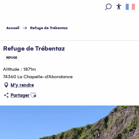
Aller
au
Access
Recherche
contenu
principal
Accueil
Refuge de Trébentaz
Refuge de Trébentaz
REFUGE
Altitude : 1871m
74360 La Chapelle-d'Abondance
M'y rendre
Ajouter aux favoris
Partager