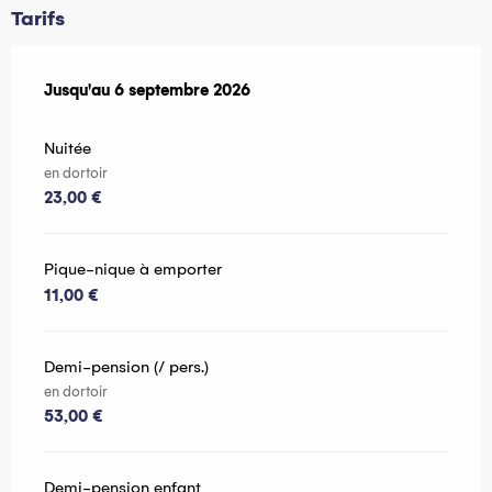
Tarifs
Du
Jusqu'au
20 juin 2026
6 septembre 2026
au
6 septembre 2026
Nuitée
en dortoir
23,00 €
Pique-nique à emporter
11,00 €
Demi-pension (/ pers.)
en dortoir
53,00 €
Demi-pension enfant