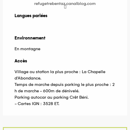
refugetrebentaz.canalblog.com
Langues parlées
Langues parlées
Environnement
Environnement
En montagne
Accès
Accès
Village ou station la plus proche : La Chapelle
d'Abondance.
Temps de marche depuis parking le plus proche : 2
h de marche - 600m de dénivelé.
Parking autocar au parking Crêt Béni.
- Cartes IGN : 3528 ET.