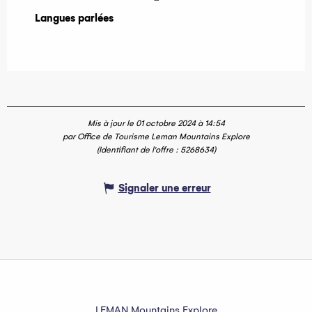
Langues parlées
Langues parlées
Mis à jour le 01 octobre 2024 à 14:54
par Office de Tourisme Leman Mountains Explore
(Identifiant de l'offre :
5268634
)
Signaler une erreur
LEMAN Mountains Explore