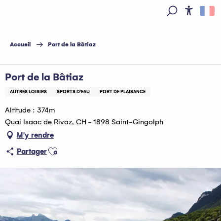
Aller
au
Access
Recherche
contenu
principal
Accueil
Port de la Bâtiaz
Port de la Bâtiaz
AUTRES LOISIRS
SPORTS D'EAU
PORT DE PLAISANCE
Altitude : 374m
Quai Isaac de Rivaz, CH - 1898 Saint-Gingolph
M'y rendre
Ajouter aux favoris
Partager