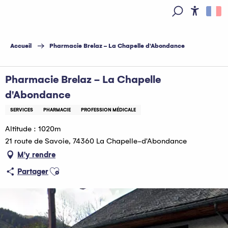
Aller
au
Access
Recherche
contenu
principal
Accueil
Pharmacie Brelaz - La Chapelle d'Abondance
Pharmacie Brelaz - La Chapelle
d'Abondance
SERVICES
PHARMACIE
PROFESSION MÉDICALE
Altitude : 1020m
21 route de Savoie, 74360 La Chapelle-d'Abondance
M'y rendre
Ajouter aux favoris
Partager