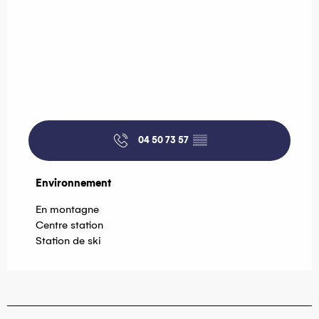
04 50 73 57
▒▒
Environnement
Environnement
En montagne
Centre station
Station de ski