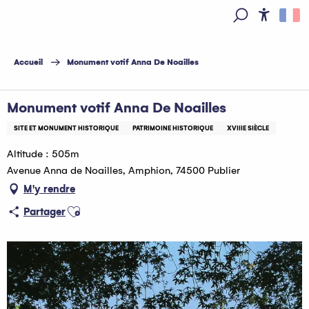
Aller
au
Access
Recherche
contenu
principal
Accueil
Monument votif Anna De Noailles
Monument votif Anna De Noailles
SITE ET MONUMENT HISTORIQUE
PATRIMOINE HISTORIQUE
XVIIIE SIÈCLE
Altitude : 505m
Avenue Anna de Noailles, Amphion, 74500 Publier
M'y rendre
Ajouter aux favoris
Partager