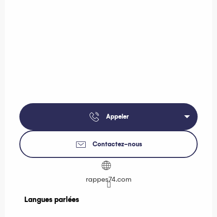
Appeler
Contactez-nous
rappes74.com
Langues parlées
Langues parlées