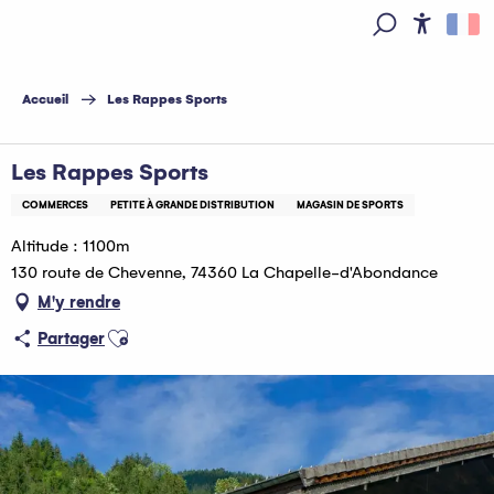
Aller
au
Access
Recherche
contenu
principal
Accueil
Les Rappes Sports
Les Rappes Sports
COMMERCES
PETITE À GRANDE DISTRIBUTION
MAGASIN DE SPORTS
Altitude : 1100m
130 route de Chevenne, 74360 La Chapelle-d'Abondance
M'y rendre
Ajouter aux favoris
Partager