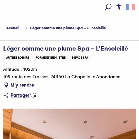
Aller
au
Access
Recherche
contenu
principal
Accueil
Léger comme une plume Spa - L'Ensoleillé
Léger comme une plume Spa - L'Ensoleillé
AUTRES LOISIRS
FORME ET BIEN-ÊTRE
ESPACE SPA
Altitude : 1020m
109 route des Frasses, 74360 La Chapelle-d'Abondance
M'y rendre
Ajouter aux favoris
Partager