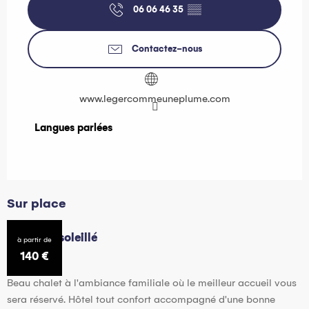
06 06 46 35
▒▒
Contactez-nous
www.legercommeuneplume.com
Langues parlées
Langues parlées
Sur place
Hôtel l'Ensoleillé
à partir de
140
€
Beau chalet à l'ambiance familiale où le meilleur accueil vous
sera réservé. Hôtel tout confort accompagné d'une bonne