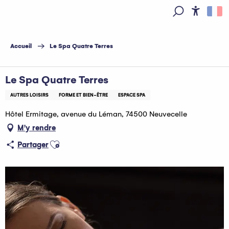
Aller
au
Access
Recherche
contenu
principal
Accueil
Le Spa Quatre Terres
Le Spa Quatre Terres
AUTRES LOISIRS
FORME ET BIEN-ÊTRE
ESPACE SPA
Hôtel Ermitage, avenue du Léman, 74500 Neuvecelle
M'y rendre
Ajouter aux favoris
Partager