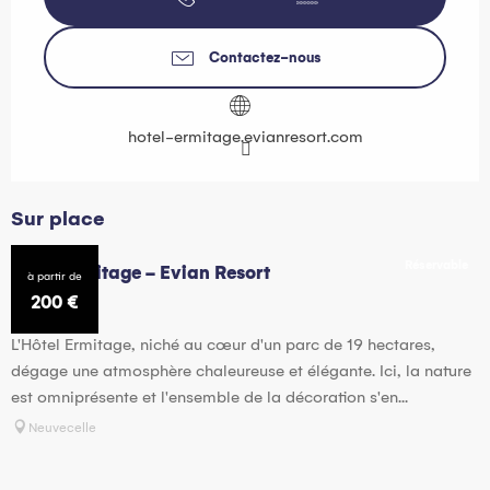
Contactez-nous
hotel-ermitage.evianresort.com
Sur place
Réservable
Hôtel Ermitage - Evian Resort
à partir de
200
€
L'Hôtel Ermitage, niché au cœur d'un parc de 19 hectares,
dégage une atmosphère chaleureuse et élégante. Ici, la nature
est omniprésente et l'ensemble de la décoration s'en...
Neuvecelle