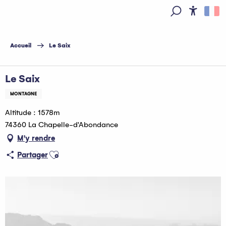
Aller
au
Access
Recherche
contenu
principal
Accueil
Le Saix
Le Saix
MONTAGNE
Altitude : 1578m
74360 La Chapelle-d'Abondance
M'y rendre
Ajouter aux favoris
Partager