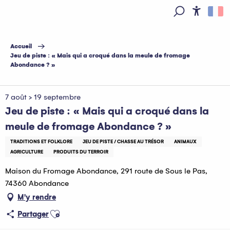
Aller
au
Access
Recherche
contenu
principal
Accueil
Jeu de piste : « Mais qui a croqué dans la meule de fromage
Abondance ? »
7 août > 19 septembre
Jeu de piste : « Mais qui a croqué dans la
meule de fromage Abondance ? »
TRADITIONS ET FOLKLORE
JEU DE PISTE / CHASSE AU TRÉSOR
ANIMAUX
AGRICULTURE
PRODUITS DU TERROIR
Maison du Fromage Abondance, 291 route de Sous le Pas,
74360 Abondance
M'y rendre
Ajouter aux favoris
Partager