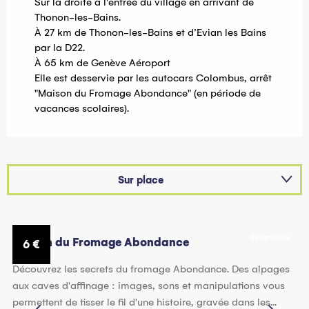
Sur la droite à l'entrée du village en arrivant de
Thonon-les-Bains.
À 27 km de Thonon-les-Bains et d’Evian les Bains
par la D22.
À 65 km de Genève Aéroport
Elle est desservie par les autocars Colombus, arrêt
"Maison du Fromage Abondance" (en période de
vacances scolaires).
Sur place
Suggestion à proximité...
Réservable
Est une offre similaire à proximité de...
Maison du Fromage Abondance
M
6
€
Découvrez les secrets du fromage Abondance. Des alpages
Re
aux caves d'affinage : images, sons et manipulations vous
bo
permettent de tisser le fil d'une histoire, gravée dans les...
sa