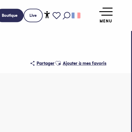
Boutique
Live
MENU
Accessibilité
Recherche
Voir les favoris
Ajouter aux favoris
Partager
Ajouter à mes favoris