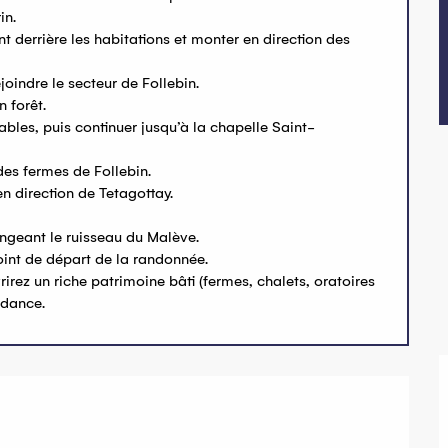
in.
nt derrière les habitations et monter en direction des
joindre le secteur de Follebin.
 forêt.
ables, puis continuer jusqu’à la chapelle Saint-
des fermes de Follebin.
en direction de Tetagottay.
longeant le ruisseau du Malève.
point de départ de la randonnée.
vrirez un riche patrimoine bâti (fermes, chalets, oratoires
ndance.