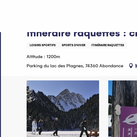
Aller
Accueil
Itinéraire raquettes : chapelles et oratoires
au
contenu
principal
Itinéraire raquettes : 
LOISIRS SPORTIFS
SPORTS D'HIVER
ITINÉRAIRE RAQUETTES
Altitude : 1200m
Parking du lac des Plagnes, 74360 Abondance