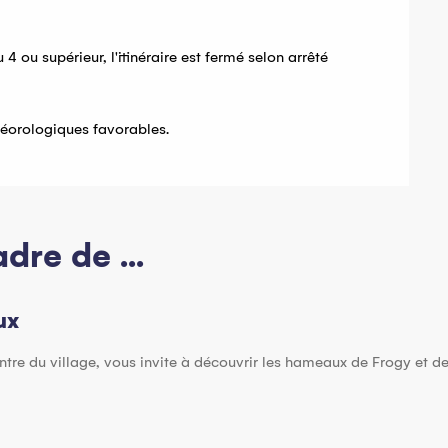
4 ou supérieur, l'itinéraire est fermé selon arrêté
téorologiques favorables.
dre de ...
ux
tre du village, vous invite à découvrir les hameaux de Frogy et de