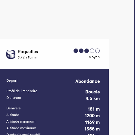
Raquettes
Moyen
2h 15min
Départ
Abondance
Informations 
Profil de l’itinéraire
Boucle
Distance
4.5 km
Dénivelé
181 m
Altitude
1200 m
Altitude minimum
1169 m
Altitude maximum
1355 m
Dénivelé total positif