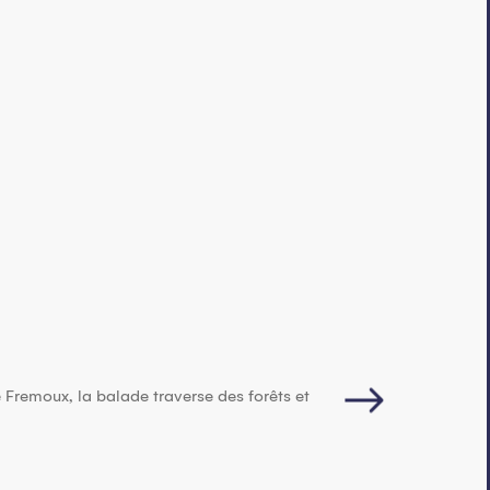
Itinéraire raq
 Fremoux, la balade traverse des forêts et
De la pointe des Foll
vous proposera...
Abondance