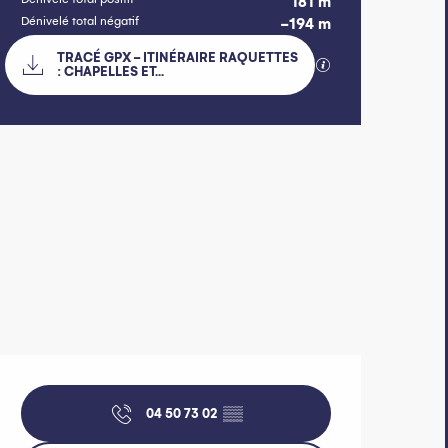
181 m
Dénivelé total négatif
-194 m
Documentation
TRACÉ GPX - ITINÉRAIRE RAQUETTES
SECTIONS.TOURISM
: CHAPELLES ET...
181 m de Dénivelé
Dénivelé
Ouverture et 
04 50 73 02
▒▒