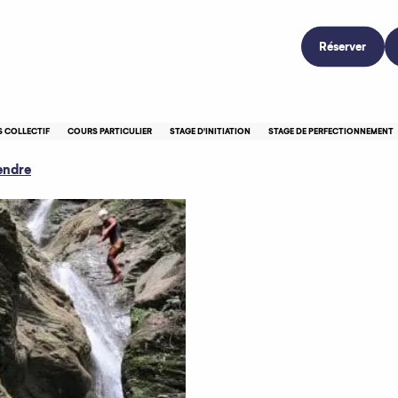
Réserver
g
 COLLECTIF
COURS PARTICULIER
STAGE D'INITIATION
STAGE DE PERFECTIONNEMENT
endre