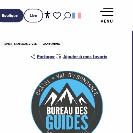
Boutique
Live
MENU
Accessibilité
Recherche
Voir les favoris
SPORTS EN EAUX VIVES
CANYONING
Ajouter aux favoris
Partager
Ajouter à mes favoris