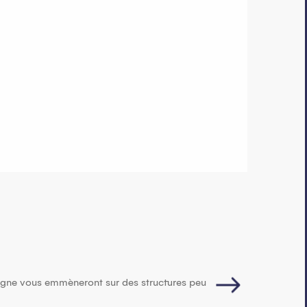
Initiation déc
50
€
tagne vous emmèneront sur des structures peu
Les guides de haute m
cœur de la vallée...