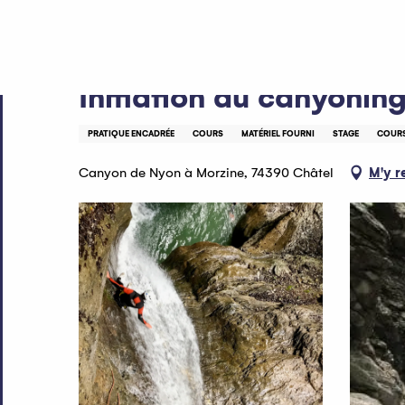
Aller
Accueil
Initiation au canyoning
au
contenu
principal
Initiation au canyonin
PRATIQUE ENCADRÉE
COURS
MATÉRIEL FOURNI
STAGE
COURS
Canyon de Nyon à Morzine, 74390 Châtel
M'y r