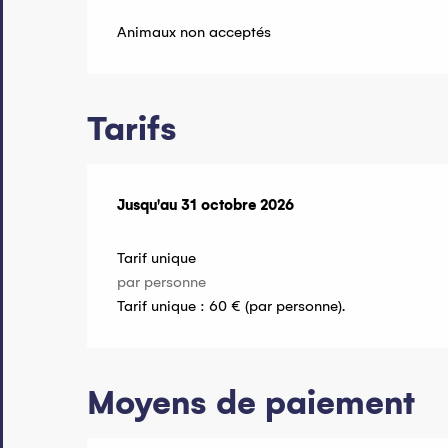
Animaux non acceptés
Tarifs
Du
Jusqu'au
1 mai 2026
31 octobre 2026
au
31 octobre 2026
Tarif unique
par personne
Tarif unique : 60 € (par personne).
Moyens de paiement