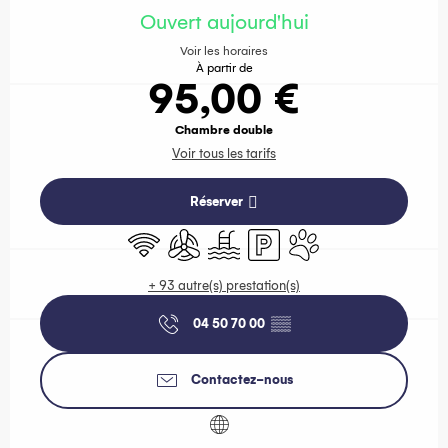
Ouvert aujourd'hui
Voir les horaires
À partir de
95,00 €
Chambre double
Voir tous les tarifs
Réserver
WiFi
Air conditionné
Piscine
Parking
Animaux acceptés
+ 93 autre(s) prestation(s)
04 50 70 00
▒▒
Contactez-nous