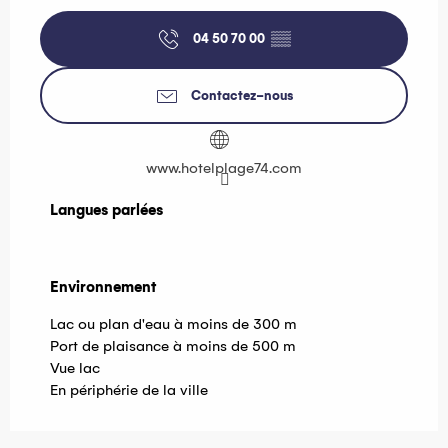
04 50 70 00
▒▒
Contactez-nous
www.hotelplage74.com
Langues parlées
Langues parlées
Environnement
Environnement
Lac ou plan d'eau à moins de 300 m
Port de plaisance à moins de 500 m
Vue lac
En périphérie de la ville