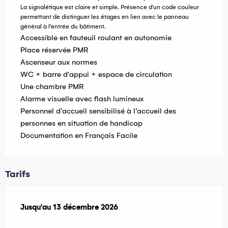
La signalétique est claire et simple. Présence d'un code couleur
permettant de distinguer les étages en lien avec le panneau
général à l’entrée du bâtiment.
Accessible en fauteuil roulant en autonomie
Place réservée PMR
Ascenseur aux normes
WC + barre d'appui + espace de circulation
Une chambre PMR
Alarme visuelle avec flash lumineux
Personnel d’accueil sensibilisé à l’accueil des
personnes en situation de handicap
Documentation en Français Facile
Tarifs
Du
Jusqu'au
14 mars 2026
13 décembre 2026
au
13 décembre 2026