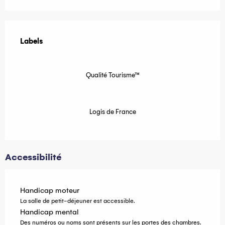
Offres de prestations
Labels
Labels
Qualité Tourisme™
Logis de France
Accessibilité
Handicap moteur
La salle de petit-déjeuner est accessible.
Handicap mental
Des numéros ou noms sont présents sur les portes des chambres.