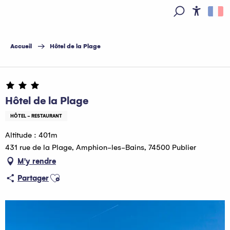
Aller
au
Access
Recherche
contenu
principal
Accueil
Hôtel de la Plage
Hôtel de la Plage
HÔTEL - RESTAURANT
Altitude : 401m
431 rue de la Plage, Amphion-les-Bains, 74500 Publier
M'y rendre
Ajouter aux favoris
Partager