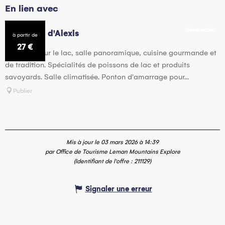
En lien avec
Réservable
Le radeau d'Alexis
à partir de
27
€
Sur pilotis sur le lac, salle panoramique, cuisine gourmande et
de tradition. Spécialités de poissons de lac et produits
savoyards. Salle climatisée. Ponton d'amarrage pour...
Publier
Mis à jour le 03 mars 2026 à 14:39
par Office de Tourisme Leman Mountains Explore
(Identifiant de l'offre :
211129
)
Signaler une erreur