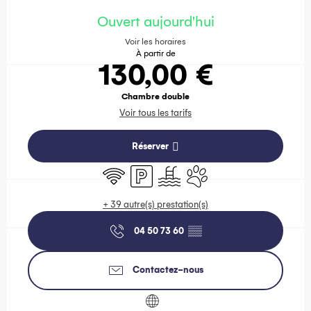
Ouverture et coordonnées
Ouvert aujourd'hui
Voir les horaires
À partir de
130,00 €
Chambre double
Voir tous les tarifs
Réserver
WiFi
Parking
Piscine
Animaux acceptés
+ 39 autre(s) prestation(s)
04 50 73 60
▒▒
Contactez-nous