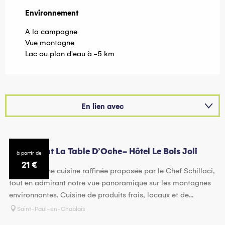
Environnement
Environnement
A la campagne
Vue montagne
Lac ou plan d'eau à -5 km
En lien avec
Sur place
Restaurant La Table D’Oche- Hôtel Le Bois Joli
à partir de
21
€
Savourez une cuisine raffinée proposée par le Chef Schillaci,
tout en admirant notre vue panoramique sur les montagnes
environnantes. Cuisine de produits frais, locaux et de...
Saint-Paul-en-Chablais