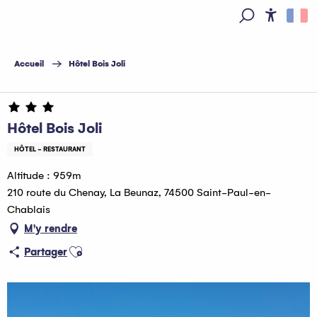
Aller
au
Access
Recherche
contenu
principal
Accueil
Hôtel Bois Joli
Hôtel Bois Joli
HÔTEL - RESTAURANT
Altitude : 959m
210 route du Chenay, La Beunaz, 74500 Saint-Paul-en-
Chablais
M'y rendre
Ajouter aux favoris
Partager