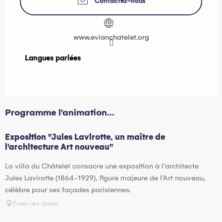
Contactez-nous
www.evianchatelet.org
Langues parlées
Langues parlées
Programme l'animation...
Exposition "Jules Lavirotte, un maître de
l'architecture Art nouveau"
La villa du Châtelet consacre une exposition à l’architecte
Jules Lavirotte (1864-1929), figure majeure de l’Art nouveau,
célèbre pour ses façades parisiennes.
Évian-les-Bains