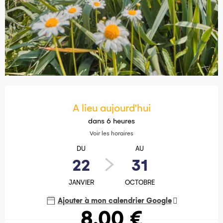
Ouverture et coordonnées
A lieu aujourd'hui
dans 6 heures
Voir les horaires
DU
AU
22
31
JANVIER
OCTOBRE
Ajouter à mon calendrier Google
8,00 €