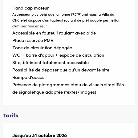
Handicap moteur
Ascenseur plus petit que la norme (75*91cm) mais la Villa du
Châtelet dispose d'un fauteuil roulant de prêt adapté permettant
d'utiliser l'ascenseur.
Accessible en fauteuil roulant avec aide
Place réservée PMR
Zone de circulation dégagée
WC + barre d'appui + espace de circulation
Site, bâtiment totalement accessible
Possibilité de déposer quelqu’un devant le site
Rampe d'accès
Présence de pictogrammes et/ou de visuels simplifiés
de signalétique adaptée (textes/images)
Tarifs
Du
Jusqu'au
22 janvier 2026
31 octobre 2026
au
31 octobre 2026