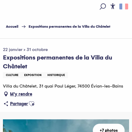
Aller
au
Access
Recherche
contenu
principal
Accueil
Expositions permanentes de la Villa du Châtelet
Pass Léman
22 janvier > 31 octobre
Expositions permanentes de la Villa du
Châtelet
CULTURE
EXPOSITION
HISTORIQUE
Villa du Châtelet, 31 quai Paul Léger, 74500 Évian-les-Bains
M'y rendre
Ajouter aux favoris
Partager
+7 photos