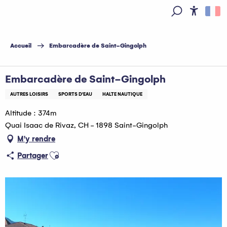
Aller
au
Access
Recherche
contenu
principal
Accueil
Embarcadère de Saint-Gingolph
Embarcadère de Saint-Gingolph
AUTRES LOISIRS
SPORTS D'EAU
HALTE NAUTIQUE
Altitude : 374m
Quai Isaac de Rivaz, CH - 1898 Saint-Gingolph
M'y rendre
Ajouter aux favoris
Partager