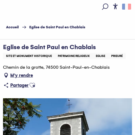
Aller
au
Access
Recherche
contenu
principal
Accueil
Eglise de Saint Paul en Chablais
Eglise de Saint Paul en Chablais
SITE ET MONUMENT HISTORIQUE
PATRIMOINE RELIGIEUX
EGLISE
PRIEURÉ
Chemin de la grotte, 74500 Saint-Paul-en-Chablais
M'y rendre
Ajouter aux favoris
Partager