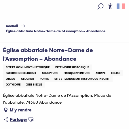
Aller
au
Access
Recherche
contenu
principal
Accueil
Église abbatiale Notre-Dame de l'Assomption - Abondance
Église abbatiale Notre-Dame de
l'Assomption - Abondance
SITE ET MONUMENT HISTORIQUE
PATRIMOINE HISTORIQUE
PATRIMOINE RELIGIEUX
SCULPTURE
FRESQUE/PEINTURE
ABBAYE
EGLISE
ORGUE
CLOCHER
PORTE
SITE ET MONUMENT HISTORIQUE INSCRIT
GOTHIQUE
XIIIE SIÈCLE
Église abbatiale Notre-Dame de l'Assomption, Place de
l'abbatiale, 74360 Abondance
M'y rendre
Ajouter aux favoris
Partager