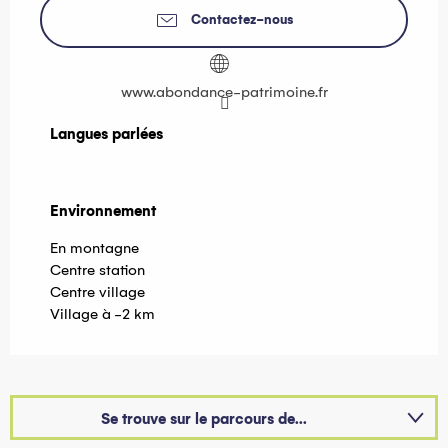
Contactez-nous
www.abondance-patrimoine.fr
Langues parlées
Langues parlées
Environnement
Environnement
En montagne
Centre station
Centre village
Village à -2 km
Se trouve sur le parcours de...