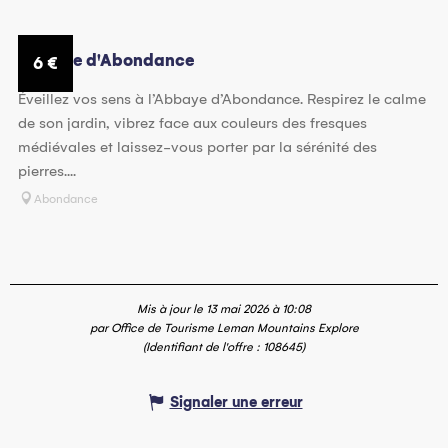
Coups de cœur / incontournables
Suggestion à proximité...
Abbaye d'Abondance
6
€
Éveillez vos sens à l’Abbaye d’Abondance. Respirez le calme
Est une étape de ...
de son jardin, vibrez face aux couleurs des fresques
Propose la visite guidée ...
médiévales et laissez-vous porter par la sérénité des
pierres....
En lien avec
Abondance
Mis à jour le 13 mai 2026 à 10:08
par Office de Tourisme Leman Mountains Explore
(Identifiant de l'offre :
108645
)
Signaler une erreur