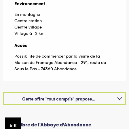
Environnement
Environnement
En montagne
Centre station
Centre village
Village à -2 km
Accès
Accès
Possibilité de commencer par la visite de la
Maison du Fromage Abondance - 291, route de
Sous le Pas - 74360 Abondance
Cette offre "tout compris" propose...
Suggestion à proximité...
Bénéficie d'une offre spéciale avec...
Visite libre de l'Abbaye d'Abondance
Vi
6
€