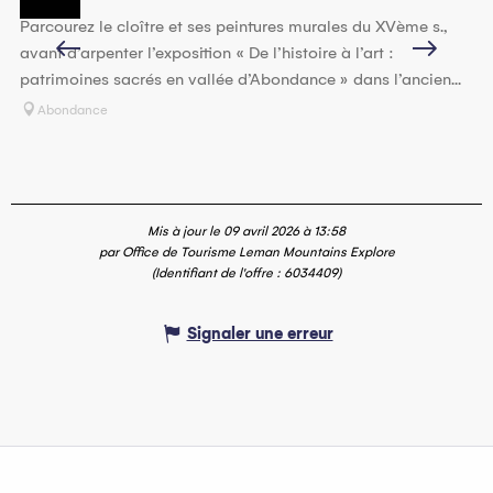
Parcourez le cloître et ses peintures murales du XVème s.,
Le
En lien avec
avant d’arpenter l’exposition « De l’histoire à l’art :
em
Propose une offre spéciale dans le cadre de ...
patrimoines sacrés en vallée d’Abondance » dans l’ancien...
ca
Abondance
Mis à jour le 09 avril 2026 à 13:58
par Office de Tourisme Leman Mountains Explore
(Identifiant de l'offre :
6034409
)
Signaler une erreur