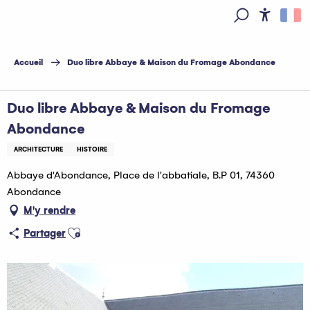
Aller
au
Access
Recherche
contenu
principal
Accueil
Duo libre Abbaye & Maison du Fromage Abondance
Duo libre Abbaye & Maison du Fromage
Abondance
ARCHITECTURE
HISTOIRE
Abbaye d'Abondance, Place de l'abbatiale, B.P 01, 74360
Abondance
M'y rendre
Ajouter aux favoris
Partager