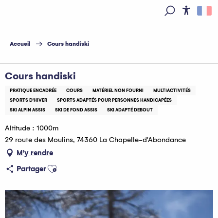
Aller
au
Access
Recherche
contenu
principal
Accueil
Cours handiski
Cours handiski
PRATIQUE ENCADRÉE
COURS
MATÉRIEL NON FOURNI
MULTIACTIVITÉS
SPORTS D'HIVER
SPORTS ADAPTÉS POUR PERSONNES HANDICAPÉES
SKI ALPIN ASSIS
SKI DE FOND ASSIS
SKI ADAPTÉ DEBOUT
Altitude : 1000m
29 route des Moulins, 74360 La Chapelle-d'Abondance
M'y rendre
Ajouter aux favoris
Partager