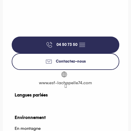
04 50 73 50
▒▒
Contactez-nous
www.esf-lachapelle74.com
Langues parlées
Langues parlées
Environnement
Environnement
En montagne